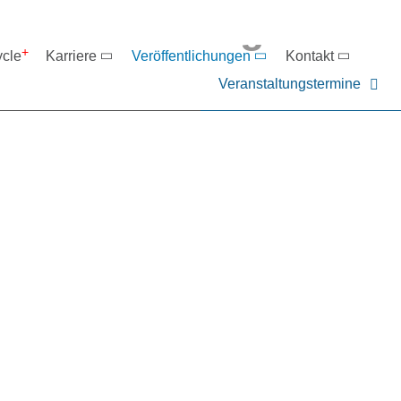
eranstaltungen
ycle
Karriere
Veröffentlichungen
Kontakt
Veranstaltungstermine
er NIEHOFF oder unsere P
ntakt zu uns auf.