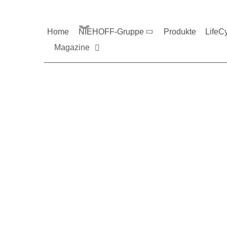
Magazine und V
Home
NIEHOFF-Gruppe
Produkte
LifeC
Magazine
Sie möchten mehr üb
Nehmen Sie gerne Ko