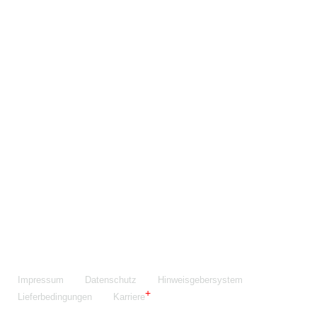
Maschinenfabrik NIEHOFF GmbH & Co. KG
Walter-Niehoff-Str. 2
91126 Schwabach
Anfahrt Google Maps
Fon:
+49 9122 977-0
E-Mail:
info@niehoff.de
Fax:
+49 9122 977-155
Impressum
Datenschutz
Hinweisgebersystem
Lieferbedingungen
Karriere