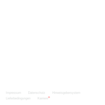
Maschinenfabrik NIEHOFF GmbH & Co. KG
Walter-Niehoff-Str. 2
91126 Schwabach
Anfahrt Google Maps
Fon:
+49 9122 977-0
E-Mail:
info@niehoff.de
Fax:
+49 9122 977-155
Impressum
Datenschutz
Hinweisgebersystem
Lieferbedingungen
Karriere