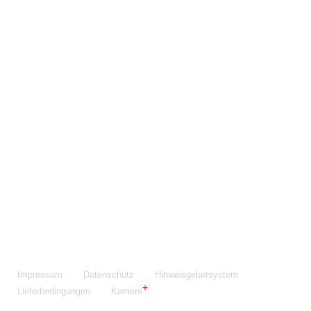
Maschinenfabrik NIEHOFF GmbH & Co. KG
Walter-Niehoff-Str. 2
91126 Schwabach
Anfahrt Google Maps
Fon:
+49 9122 977-0
E-Mail:
info@niehoff.de
Fax:
+49 9122 977-155
Impressum
Datenschutz
Hinweisgebersystem
Lieferbedingungen
Karriere