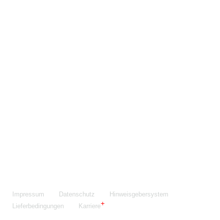
Maschinenfabrik NIEHOFF GmbH & Co. KG
Walter-Niehoff-Str. 2
91126 Schwabach
Anfahrt Google Maps
Fon:
+49 9122 977-0
E-Mail:
info@niehoff.de
Fax:
+49 9122 977-155
Impressum
Datenschutz
Hinweisgebersystem
Lieferbedingungen
Karriere