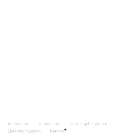
Maschinenfabrik NIEHOFF GmbH & Co. KG
Walter-Niehoff-Str. 2
91126 Schwabach
Anfahrt Google Maps
Fon:
+49 9122 977-0
E-Mail:
info@niehoff.de
Fax:
+49 9122 977-155
Impressum
Datenschutz
Hinweisgebersystem
Lieferbedingungen
Karriere