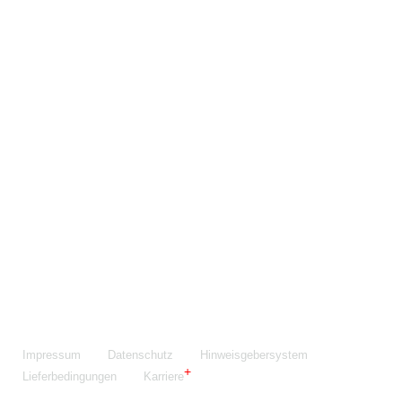
Maschinenfabrik NIEHOFF GmbH & Co. KG
Walter-Niehoff-Str. 2
91126 Schwabach
Anfahrt Google Maps
Fon:
+49 9122 977-0
E-Mail:
info@niehoff.de
Fax:
+49 9122 977-155
Impressum
Datenschutz
Hinweisgebersystem
Lieferbedingungen
Karriere