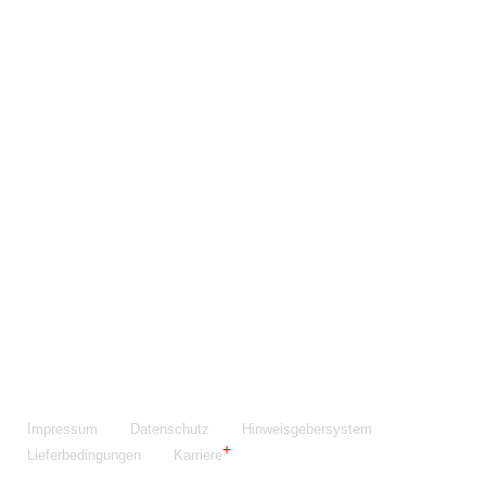
Maschinenfabrik NIEHOFF GmbH & Co. KG
Walter-Niehoff-Str. 2
91126 Schwabach
Anfahrt Google Maps
Fon:
+49 9122 977-0
E-Mail:
info@niehoff.de
Fax:
+49 9122 977-155
Impressum
Datenschutz
Hinweisgebersystem
Lieferbedingungen
Karriere