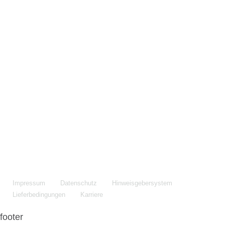
Maschinenfabrik NIEHOFF GmbH & Co. KG
Walter-Niehoff-Str. 2
91126 Schwabach
Anfahrt Google Maps
Fon:
+49 9122 977-0
E-Mail:
info@niehoff.de
Fax:
+49 9122 977-155
Impressum
Datenschutz
Hinweisgebersystem
Lieferbedingungen
Karriere
footer