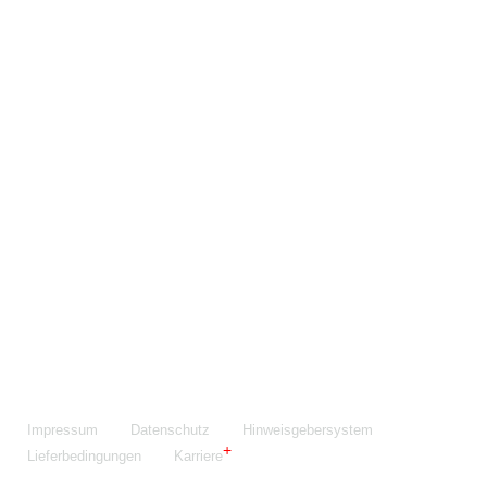
Maschinenfabrik NIEHOFF GmbH & Co. KG
Walter-Niehoff-Str. 2
91126 Schwabach
Anfahrt Google Maps
Fon:
+49 9122 977-0
E-Mail:
info@niehoff.de
Fax:
+49 9122 977-155
Impressum
Datenschutz
Hinweisgebersystem
Lieferbedingungen
Karriere