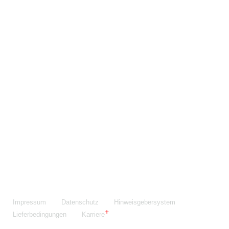
Maschinenfabrik NIEHOFF GmbH & Co. KG
Walter-Niehoff-Str. 2
91126 Schwabach
Anfahrt Google Maps
Fon:
+49 9122 977-0
E-Mail:
info@niehoff.de
Fax:
+49 9122 977-155
Impressum
Datenschutz
Hinweisgebersystem
Lieferbedingungen
Karriere