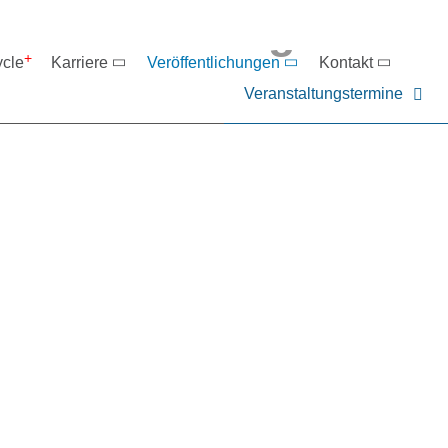
eranstaltungen
ycle
Karriere
Veröffentlichungen
Kontakt
Veranstaltungstermine
er NIEHOFF oder unsere P
ntakt zu uns auf.