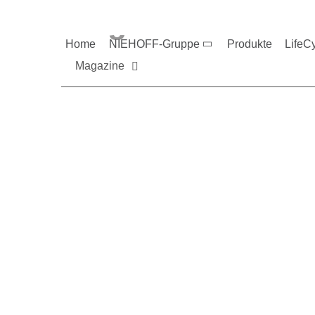
Magazine und V
Home
NIEHOFF-Gruppe
Produkte
LifeC
Magazine
Sie möchten mehr üb
Nehmen Sie gerne Ko