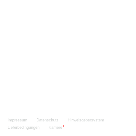
Maschinenfabrik NIEHOFF GmbH & Co. KG
Walter-Niehoff-Str. 2
91126 Schwabach
Anfahrt Google Maps
Fon:
+49 9122 977-0
E-Mail:
info@niehoff.de
Fax:
+49 9122 977-155
Impressum
Datenschutz
Hinweisgebersystem
Lieferbedingungen
Karriere