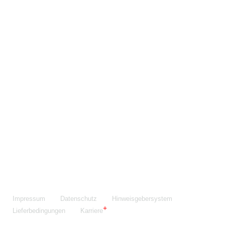
Maschinenfabrik NIEHOFF GmbH & Co. KG
Walter-Niehoff-Str. 2
91126 Schwabach
Anfahrt Google Maps
Fon:
+49 9122 977-0
E-Mail:
info@niehoff.de
Fax:
+49 9122 977-155
Impressum
Datenschutz
Hinweisgebersystem
Lieferbedingungen
Karriere