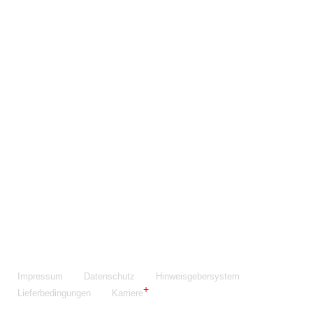
Maschinenfabrik NIEHOFF GmbH & Co. KG
Walter-Niehoff-Str. 2
91126 Schwabach
Anfahrt Google Maps
Fon:
+49 9122 977-0
E-Mail:
info@niehoff.de
Fax:
+49 9122 977-155
Impressum
Datenschutz
Hinweisgebersystem
Lieferbedingungen
Karriere