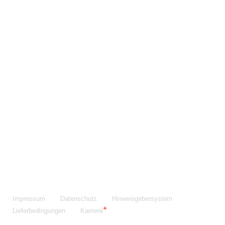
Maschinenfabrik NIEHOFF GmbH & Co. KG
Walter-Niehoff-Str. 2
91126 Schwabach
Anfahrt Google Maps
Fon:
+49 9122 977-0
E-Mail:
info@niehoff.de
Fax:
+49 9122 977-155
Impressum
Datenschutz
Hinweisgebersystem
Lieferbedingungen
Karriere