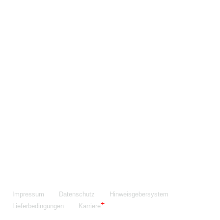
Maschinenfabrik NIEHOFF GmbH & Co. KG
Walter-Niehoff-Str. 2
91126 Schwabach
Anfahrt Google Maps
Fon:
+49 9122 977-0
E-Mail:
info@niehoff.de
Fax:
+49 9122 977-155
Impressum
Datenschutz
Hinweisgebersystem
Lieferbedingungen
Karriere