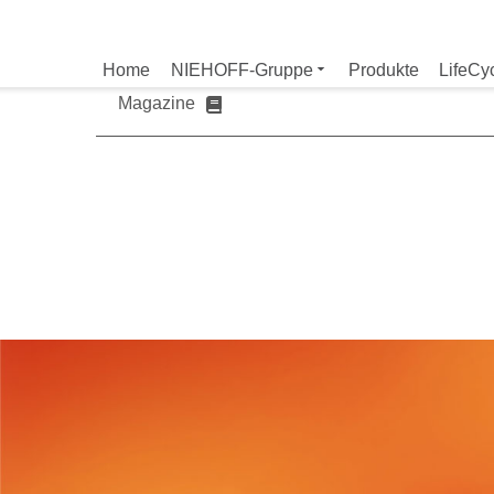
Magazine und V
Home
NIEHOFF-Gruppe
Produkte
LifeCy
Magazine
Sie möchten mehr üb
Nehmen Sie gerne Ko