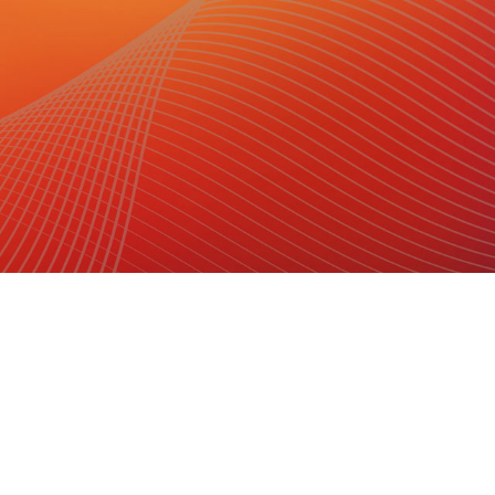
Fon:
+49 9122 977-0
E-Mail:
info@niehoff.de
Fax:
+49 9122 977-155