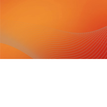
Maschinenfabrik NIEHOFF GmbH & Co. KG
Walter-Niehoff-Str. 2
91126 Schwabach
Anfahrt Google Maps