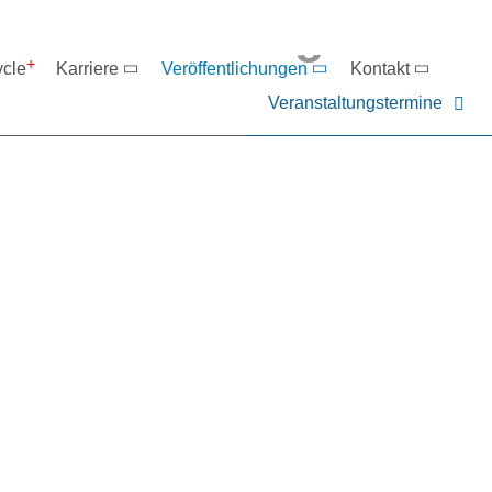
eranstaltungen
ycle
Karriere
Veröffentlichungen
Kontakt
Veranstaltungstermine
er NIEHOFF oder unsere P
ntakt zu uns auf.