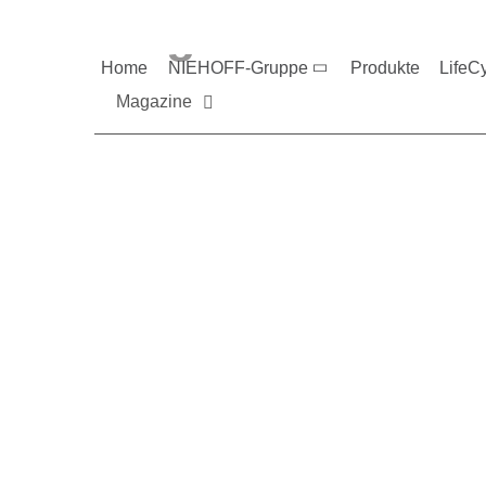
Magazine und V
Home
NIEHOFF-Gruppe
Produkte
LifeC
Magazine
Sie möchten mehr üb
Nehmen Sie gerne Ko