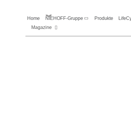
Magazine und V
Home
NIEHOFF-Gruppe
Produkte
LifeC
Magazine
Sie möchten mehr üb
Nehmen Sie gerne Ko