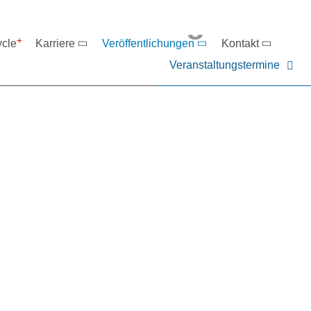
eranstaltungen
ycle
Karriere
Veröffentlichungen
Kontakt
Veranstaltungstermine
er NIEHOFF oder unsere P
ntakt zu uns auf.