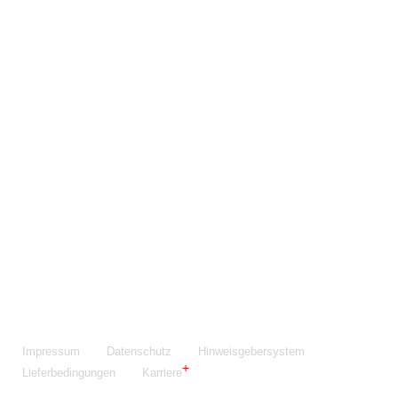
Maschinenfabrik NIEHOFF GmbH & Co. KG
Walter-Niehoff-Str. 2
91126 Schwabach
Anfahrt Google Maps
Fon:
+49 9122 977-0
E-Mail:
info@niehoff.de
Fax:
+49 9122 977-155
Impressum
Datenschutz
Hinweisgebersystem
Lieferbedingungen
Karriere