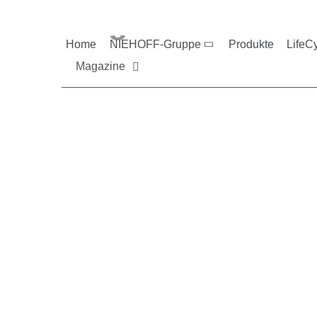
Magazine und V
Home
NIEHOFF-Gruppe
Produkte
LifeC
Magazine
Sie möchten mehr üb
Nehmen Sie gerne Ko