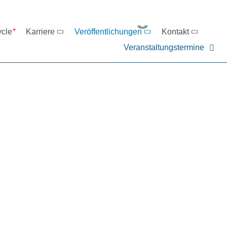
eranstaltungen
ycle
Karriere
Veröffentlichungen
Kontakt
Veranstaltungstermine
er NIEHOFF oder unsere P
ntakt zu uns auf.