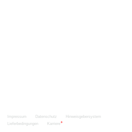
Maschinenfabrik NIEHOFF GmbH & Co. KG
Walter-Niehoff-Str. 2
91126 Schwabach
Anfahrt Google Maps
Fon:
+49 9122 977-0
E-Mail:
info@niehoff.de
Fax:
+49 9122 977-155
Impressum
Datenschutz
Hinweisgebersystem
Lieferbedingungen
Karriere