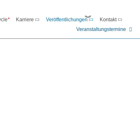
eranstaltungen
ycle
Karriere
Veröffentlichungen
Kontakt
Veranstaltungstermine
er NIEHOFF oder unsere P
ntakt zu uns auf.