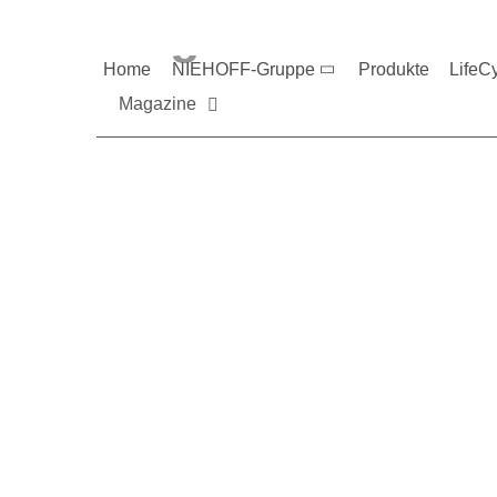
Magazine und V
Home
NIEHOFF-Gruppe
Produkte
LifeC
Magazine
Sie möchten mehr üb
Nehmen Sie gerne Ko