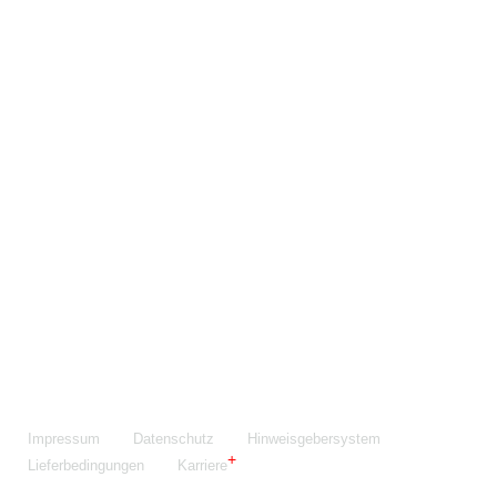
Maschinenfabrik NIEHOFF GmbH & Co. KG
Walter-Niehoff-Str. 2
91126 Schwabach
Anfahrt Google Maps
Fon:
+49 9122 977-0
E-Mail:
info@niehoff.de
Fax:
+49 9122 977-155
Impressum
Datenschutz
Hinweisgebersystem
Lieferbedingungen
Karriere