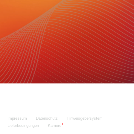
Maschinenfabrik NIEHOFF GmbH & Co. KG
Walter-Niehoff-Str. 2
91126 Schwabach
Anfahrt Google Maps
Fon:
+49 9122 977-0
E-Mail:
info@niehoff.de
Fax:
+49 9122 977-155
Impressum
Datenschutz
Hinweisgebersystem
Lieferbedingungen
Karriere