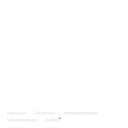
Maschinenfabrik NIEHOFF GmbH & Co. KG
Walter-Niehoff-Str. 2
91126 Schwabach
Anfahrt Google Maps
Fon:
+49 9122 977-0
E-Mail:
info@niehoff.de
Fax:
+49 9122 977-155
Impressum
Datenschutz
Hinweisgebersystem
Lieferbedingungen
Karriere