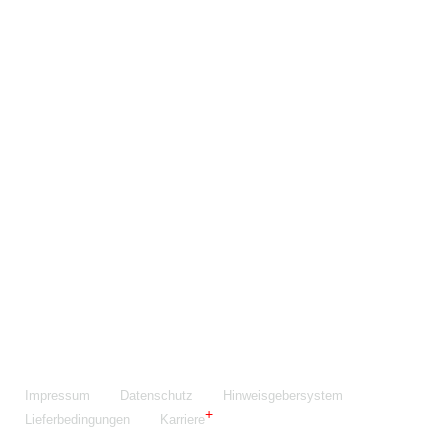
Maschinenfabrik NIEHOFF GmbH & Co. KG
Walter-Niehoff-Str. 2
91126 Schwabach
Anfahrt Google Maps
Fon:
+49 9122 977-0
E-Mail:
info@niehoff.de
Fax:
+49 9122 977-155
Impressum
Datenschutz
Hinweisgebersystem
Lieferbedingungen
Karriere