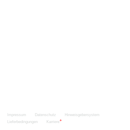
Maschinenfabrik NIEHOFF GmbH & Co. KG
Walter-Niehoff-Str. 2
91126 Schwabach
Anfahrt Google Maps
Fon:
+49 9122 977-0
E-Mail:
info@niehoff.de
Fax:
+49 9122 977-155
Impressum
Datenschutz
Hinweisgebersystem
Lieferbedingungen
Karriere