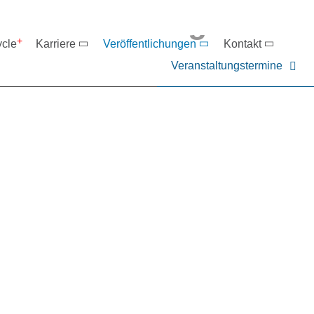
eranstaltungen
ycle
Karriere
Veröffentlichungen
Kontakt
Veranstaltungstermine
er NIEHOFF oder unsere P
ntakt zu uns auf.