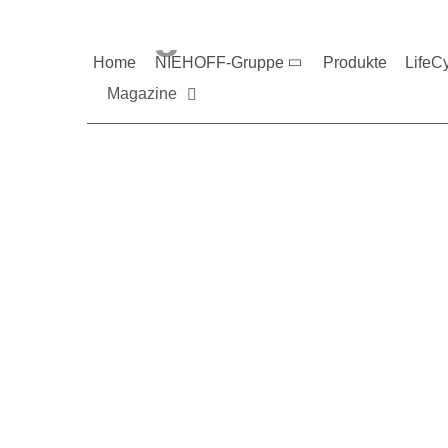
Magazine und V
Home
NIEHOFF-Gruppe
Produkte
LifeC
Magazine
Sie möchten mehr üb
Nehmen Sie gerne Ko