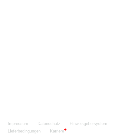
Maschinenfabrik NIEHOFF GmbH & Co. KG
Walter-Niehoff-Str. 2
91126 Schwabach
Anfahrt Google Maps
Fon:
+49 9122 977-0
E-Mail:
info@niehoff.de
Fax:
+49 9122 977-155
Impressum
Datenschutz
Hinweisgebersystem
Lieferbedingungen
Karriere