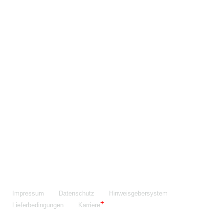
Maschinenfabrik NIEHOFF GmbH & Co. KG
Walter-Niehoff-Str. 2
91126 Schwabach
Anfahrt Google Maps
Fon:
+49 9122 977-0
E-Mail:
info@niehoff.de
Fax:
+49 9122 977-155
Impressum
Datenschutz
Hinweisgebersystem
Lieferbedingungen
Karriere