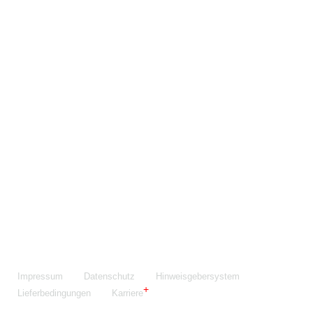
Maschinenfabrik NIEHOFF GmbH & Co. KG
Walter-Niehoff-Str. 2
91126 Schwabach
Anfahrt Google Maps
Fon:
+49 9122 977-0
E-Mail:
info@niehoff.de
Fax:
+49 9122 977-155
Impressum
Datenschutz
Hinweisgebersystem
Lieferbedingungen
Karriere