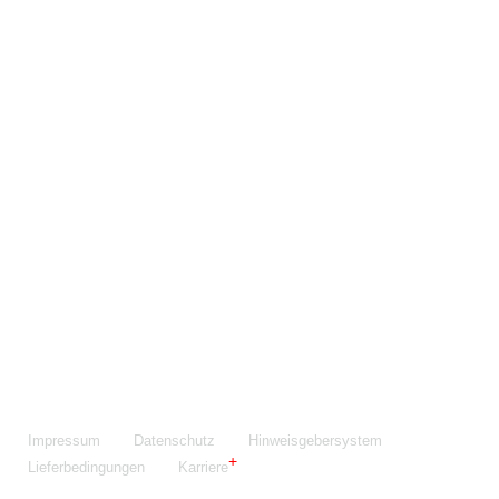
Maschinenfabrik NIEHOFF GmbH & Co. KG
Walter-Niehoff-Str. 2
91126 Schwabach
Anfahrt Google Maps
Fon:
+49 9122 977-0
E-Mail:
info@niehoff.de
Fax:
+49 9122 977-155
Impressum
Datenschutz
Hinweisgebersystem
Lieferbedingungen
Karriere