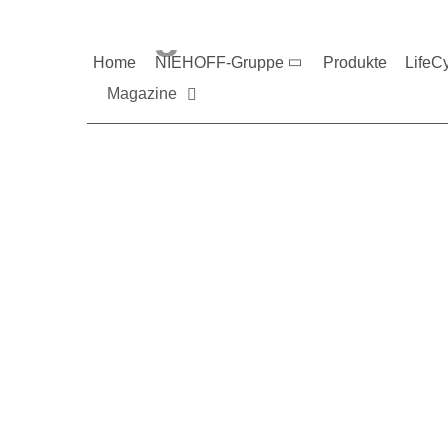
Magazine und V
Home
NIEHOFF-Gruppe
Produkte
LifeC
Magazine
Sie möchten mehr üb
Nehmen Sie gerne Ko