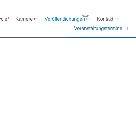
eranstaltungen
ycle
Karriere
Veröffentlichungen
Kontakt
Veranstaltungstermine
er NIEHOFF oder unsere P
ntakt zu uns auf.