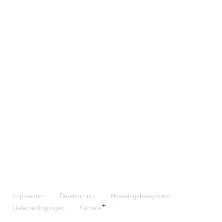
Maschinenfabrik NIEHOFF GmbH & Co. KG
Walter-Niehoff-Str. 2
91126 Schwabach
Anfahrt Google Maps
Fon:
+49 9122 977-0
E-Mail:
info@niehoff.de
Fax:
+49 9122 977-155
Impressum
Datenschutz
Hinweisgebersystem
Lieferbedingungen
Karriere