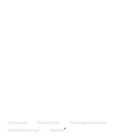
Maschinenfabrik NIEHOFF GmbH & Co. KG
Walter-Niehoff-Str. 2
91126 Schwabach
Anfahrt Google Maps
Fon:
+49 9122 977-0
E-Mail:
info@niehoff.de
Fax:
+49 9122 977-155
Impressum
Datenschutz
Hinweisgebersystem
Lieferbedingungen
Karriere