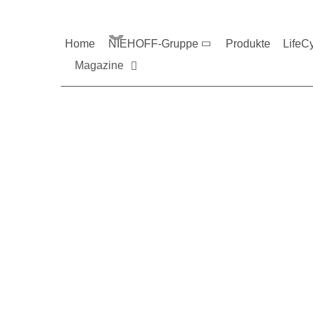
Magazine und V
Home
NIEHOFF-Gruppe
Produkte
LifeC
Magazine
Sie möchten mehr üb
Nehmen Sie gerne Ko