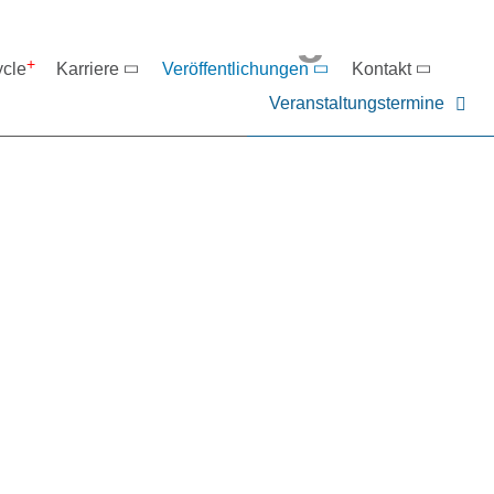
eranstaltungen
ycle
Karriere
Veröffentlichungen
Kontakt
Veranstaltungstermine
er NIEHOFF oder unsere P
ntakt zu uns auf.