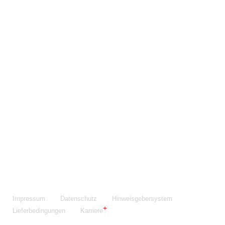
Maschinenfabrik NIEHOFF GmbH & Co. KG
Walter-Niehoff-Str. 2
91126 Schwabach
Anfahrt Google Maps
Fon:
+49 9122 977-0
E-Mail:
info@niehoff.de
Fax:
+49 9122 977-155
Impressum
Datenschutz
Hinweisgebersystem
Lieferbedingungen
Karriere