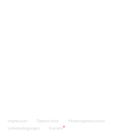
Maschinenfabrik NIEHOFF GmbH & Co. KG
Walter-Niehoff-Str. 2
91126 Schwabach
Anfahrt Google Maps
Fon:
+49 9122 977-0
E-Mail:
info@niehoff.de
Fax:
+49 9122 977-155
Impressum
Datenschutz
Hinweisgebersystem
Lieferbedingungen
Karriere