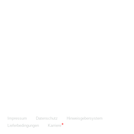
Maschinenfabrik NIEHOFF GmbH & Co. KG
Walter-Niehoff-Str. 2
91126 Schwabach
Anfahrt Google Maps
Fon:
+49 9122 977-0
E-Mail:
info@niehoff.de
Fax:
+49 9122 977-155
Impressum
Datenschutz
Hinweisgebersystem
Lieferbedingungen
Karriere