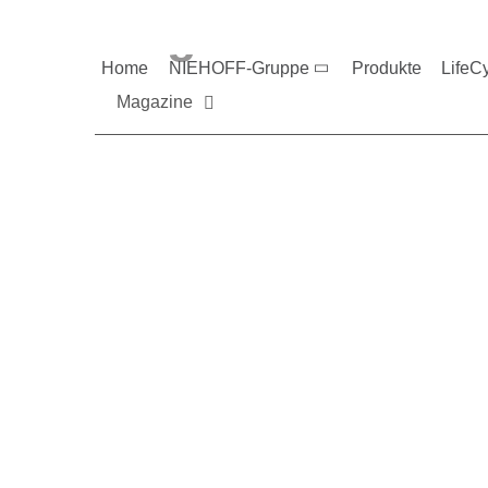
Magazine und V
Home
NIEHOFF-Gruppe
Produkte
LifeC
Magazine
Sie möchten mehr üb
Nehmen Sie gerne Ko