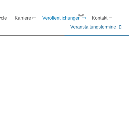
eranstaltungen
ycle
Karriere
Veröffentlichungen
Kontakt
Veranstaltungstermine
er NIEHOFF oder unsere P
ntakt zu uns auf.