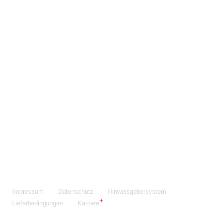
Maschinenfabrik NIEHOFF GmbH & Co. KG
Walter-Niehoff-Str. 2
91126 Schwabach
Anfahrt Google Maps
Fon:
+49 9122 977-0
E-Mail:
info@niehoff.de
Fax:
+49 9122 977-155
Impressum
Datenschutz
Hinweisgebersystem
Lieferbedingungen
Karriere