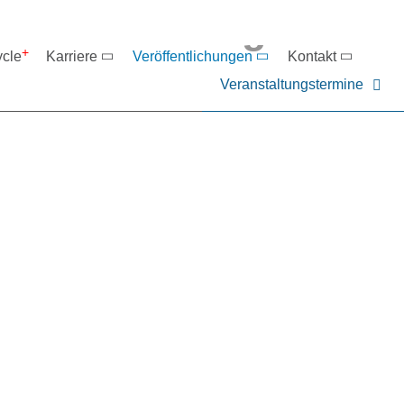
eranstaltungen
ycle
Karriere
Veröffentlichungen
Kontakt
Veranstaltungstermine
er NIEHOFF oder unsere P
ntakt zu uns auf.