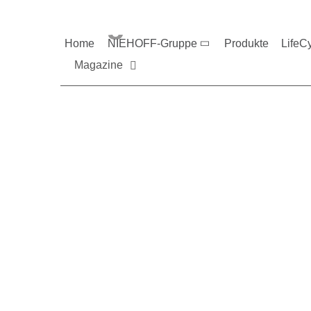
Magazine und V
Home
NIEHOFF-Gruppe
Produkte
LifeC
Magazine
Sie möchten mehr üb
Nehmen Sie gerne Ko