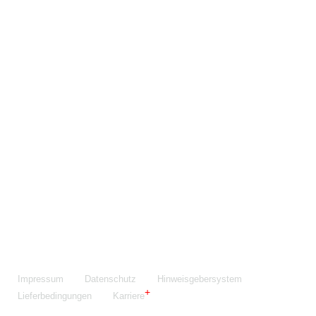
Maschinenfabrik NIEHOFF GmbH & Co. KG
Walter-Niehoff-Str. 2
91126 Schwabach
Anfahrt Google Maps
Fon:
+49 9122 977-0
E-Mail:
info@niehoff.de
Fax:
+49 9122 977-155
Impressum
Datenschutz
Hinweisgebersystem
Lieferbedingungen
Karriere