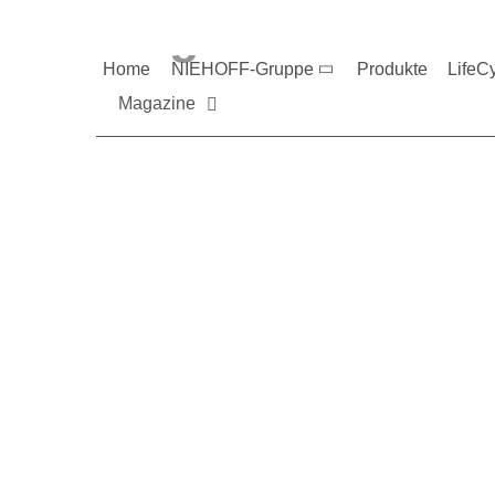
Magazine und V
Home
NIEHOFF-Gruppe
Produkte
LifeC
Magazine
Sie möchten mehr üb
Nehmen Sie gerne Ko