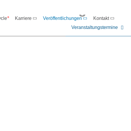
eranstaltungen
ycle
Karriere
Veröffentlichungen
Kontakt
Veranstaltungstermine
er NIEHOFF oder unsere P
ntakt zu uns auf.