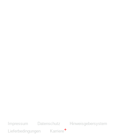
Maschinenfabrik NIEHOFF GmbH & Co. KG
Walter-Niehoff-Str. 2
91126 Schwabach
Anfahrt Google Maps
Fon:
+49 9122 977-0
E-Mail:
info@niehoff.de
Fax:
+49 9122 977-155
Impressum
Datenschutz
Hinweisgebersystem
Lieferbedingungen
Karriere