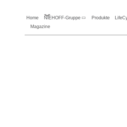
Magazine und V
Home
NIEHOFF-Gruppe
Produkte
LifeC
Magazine
Sie möchten mehr üb
Nehmen Sie gerne Ko
Maschinenfabrik NIEHOFF GmbH & Co. KG
Walter-Niehoff-Str. 2
91126 Schwabach
Anfahrt Google Maps