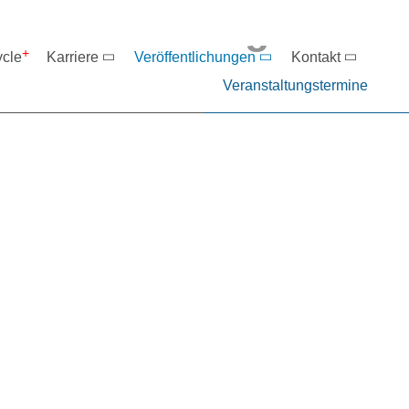
eranstaltungen
ycle
Karriere
Veröffentlichungen
Kontakt
Veranstaltungstermine
er NIEHOFF oder unsere P
ntakt zu uns auf.
Fon:
+49 9122 977-0
E-Mail:
info@niehoff.de
Fax:
+49 9122 977-155