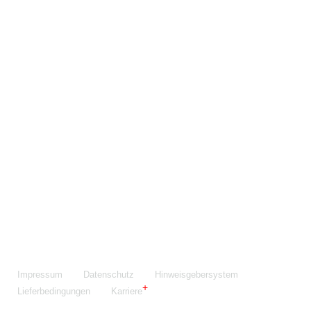
Maschinenfabrik NIEHOFF GmbH & Co. KG
Walter-Niehoff-Str. 2
91126 Schwabach
Anfahrt Google Maps
Fon:
+49 9122 977-0
E-Mail:
info@niehoff.de
Fax:
+49 9122 977-155
Impressum
Datenschutz
Hinweisgebersystem
Lieferbedingungen
Karriere