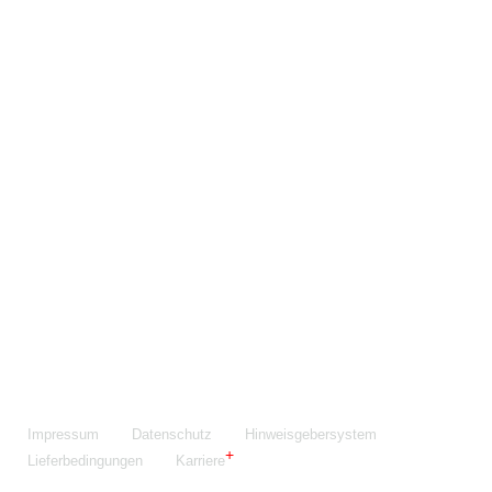
Maschinenfabrik NIEHOFF GmbH & Co. KG
Walter-Niehoff-Str. 2
91126 Schwabach
Anfahrt Google Maps
Fon:
+49 9122 977-0
E-Mail:
info@niehoff.de
Fax:
+49 9122 977-155
Impressum
Datenschutz
Hinweisgebersystem
Lieferbedingungen
Karriere